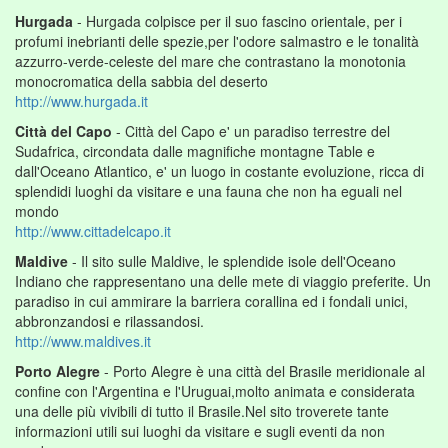
Hurgada
- Hurgada colpisce per il suo fascino orientale, per i
profumi inebrianti delle spezie,per l'odore salmastro e le tonalità
azzurro-verde-celeste del mare che contrastano la monotonia
monocromatica della sabbia del deserto
http://www.hurgada.it
Città del Capo
- Città del Capo e' un paradiso terrestre del
Sudafrica, circondata dalle magnifiche montagne Table e
dall'Oceano Atlantico, e' un luogo in costante evoluzione, ricca di
splendidi luoghi da visitare e una fauna che non ha eguali nel
mondo
http://www.cittadelcapo.it
Maldive
- Il sito sulle Maldive, le splendide isole dell'Oceano
Indiano che rappresentano una delle mete di viaggio preferite. Un
paradiso in cui ammirare la barriera corallina ed i fondali unici,
abbronzandosi e rilassandosi.
http://www.maldives.it
Porto Alegre
- Porto Alegre è una città del Brasile meridionale al
confine con l'Argentina e l'Uruguai,molto animata e considerata
una delle più vivibili di tutto il Brasile.Nel sito troverete tante
informazioni utili sui luoghi da visitare e sugli eventi da non