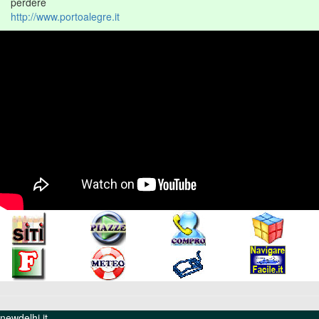
perdere
http://www.portoalegre.it
newdelhi.it